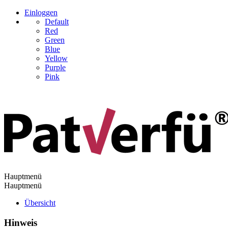
Einloggen
Default
Red
Green
Blue
Yellow
Purple
Pink
Hauptmenü
Hauptmenü
Übersicht
Hinweis