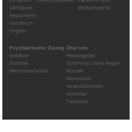
Verfassen
Werbematerial
Registrieren
Handbuch
English
Psychiatrischer Zwang
Über uns
Gesetze
Herausgeber
Statistik
Schirmfrau: Nina Hagen
Menschenrechte
Kontakt
Impressum
Veranstaltungen
Aktuelles
Facebook