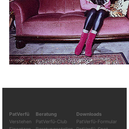
PatVerfü
Beratung
Downloads
Verstehen
PatVerfü-Club
PatVerfü-Formular
Einsetzen
Beratungsstellen
PatVerfü-Spot