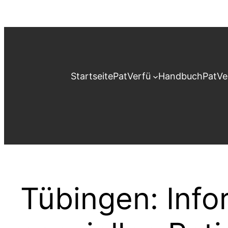
Zum
Inhalt
springen
Startseite
PatVerfü
Handbuch
PatVe
Tübingen: Info