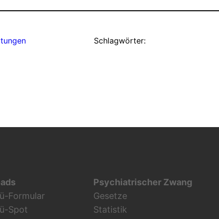
ltungen
Schlagwörter:
ads
Psychiatrischer Zwang
ü-Formular
Gesetze
fü-Spot
Statistik