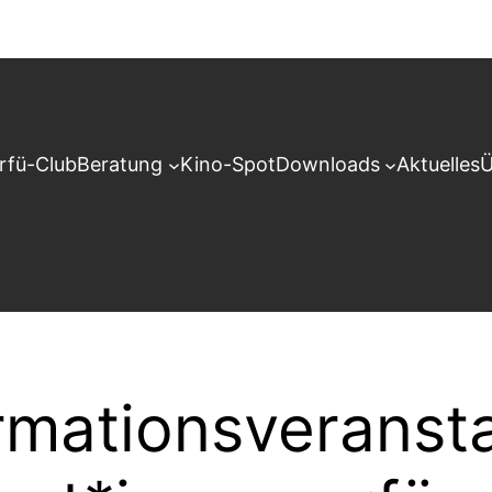
rfü-Club
Beratung
Kino-Spot
Downloads
Aktuelles
Ü
rmationsveransta