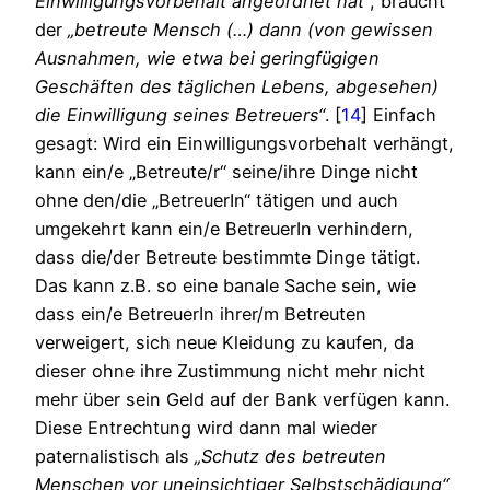
Einwilligungsvorbehalt angeordnet hat“
, braucht
der
„betreute Mensch (…) dann (von gewissen
Ausnahmen, wie etwa bei geringfügigen
Geschäften des täglichen Lebens, abgesehen)
die Einwilligung seines Betreuers“
.
[
14
] Einfach
gesagt: Wird ein Einwilligungsvorbehalt verhängt,
kann ein/e „Betreute/r“ seine/ihre Dinge nicht
ohne den/die „BetreuerIn“ tätigen und auch
umgekehrt kann ein/e BetreuerIn verhindern,
dass die/der Betreute bestimmte Dinge tätigt.
Das kann z.B. so eine banale Sache sein, wie
dass ein/e BetreuerIn ihrer/m Betreuten
verweigert, sich neue Kleidung zu kaufen, da
dieser ohne ihre Zustimmung nicht mehr nicht
mehr über sein Geld auf der Bank verfügen kann.
Diese Entrechtung wird dann mal wieder
paternalistisch als
„Schutz des betreuten
Menschen vor uneinsichtiger Selbstschädigung“