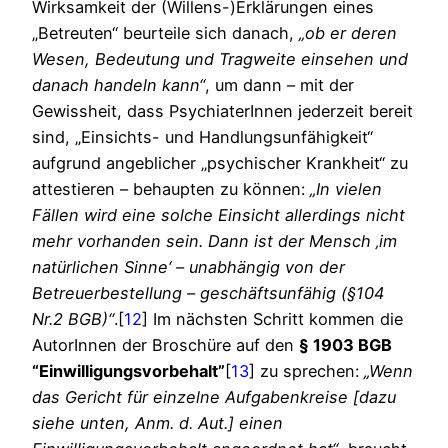
Wirksamkeit der (Willens-)Erklärungen eines
„Betreuten“ beurteile sich danach,
„ob er deren
Wesen, Bedeutung und Tragweite einsehen und
danach handeln kann“
, um dann – mit der
Gewissheit, dass PsychiaterInnen jederzeit bereit
sind, „Einsichts- und Handlungsunfähigkeit“
aufgrund angeblicher „psychischer Krankheit“ zu
attestieren – behaupten zu können:
„In vielen
Fällen wird eine solche Einsicht allerdings nicht
mehr vorhanden sein. Dann ist der Mensch ‚im
natürlichen Sinne‘ – unabhängig von der
Betreuerbestellung – geschäftsunfähig (§104
Nr.2 BGB)“
.[
12
] Im nächsten Schritt kommen die
AutorInnen der Broschüre auf den
§ 1903 BGB
“Einwilligungsvorbehalt”
[
13
] zu sprechen:
„Wenn
das Gericht für einzelne Aufgabenkreise [dazu
siehe unten, Anm. d. Aut.] einen