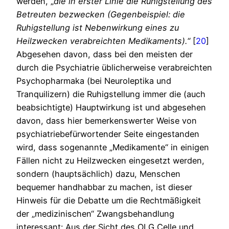
werden, „
die in erster Linie die Ruhigstellung des
Betreuten bezwecken (Gegenbeispiel: die
Ruhigstellung ist Nebenwirkung eines zu
Heilzwecken verabreichten Medikaments).“
[
20
]
Abgesehen davon, dass bei den meisten der
durch die Psychiatrie üblicherweise verabreichten
Psychopharmaka (bei Neuroleptika und
Tranquilizern) die Ruhigstellung immer die (auch
beabsichtigte) Hauptwirkung ist und abgesehen
davon, dass hier bemerkenswerter Weise von
psychiatriebefürwortender Seite eingestanden
wird, dass sogenannte „Medikamente“ in einigen
Fällen nicht zu Heilzwecken eingesetzt werden,
sondern (hauptsächlich) dazu, Menschen
bequemer handhabbar zu machen, ist dieser
Hinweis für die Debatte um die Rechtmäßigkeit
der „medizinischen“ Zwangsbehandlung
interessant: Aus der Sicht des OLG Celle und