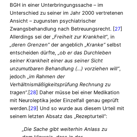
BGH in einer Unterbringungssache – im
Unterschied zu seiner im Jahr 2000 vertretenen
Ansicht – zugunsten psychiatrischer
Zwangsbehandlung nach Betreuungsrecht. [
27
]
Allerdings sei der
„Freiheit zur Krankheit“
, in
„deren Grenzen”
der angeblich
„Kranke“
selbst
entscheiden dürfte,
„ob er das Durchleben
seiner Krankheit einer aus seiner Sicht
unzumutbaren Behandlung (…) vorziehen will“
,
jedoch
„im Rahmen der
Verhältnismäßigkeitsprüfung Rechnung zu
tragen“
.[
28
] Daher müsse bei einer Medikation
mit Neuroleptika jeder Einzelfall genau geprüft
werden.[
29
] Und so wurde aus diesem Urteil mit
seinem letzten Absatz das „Rezepturteil“:
„Die Sache gibt weiterhin Anlass zu
dem Hinweis, dass in der