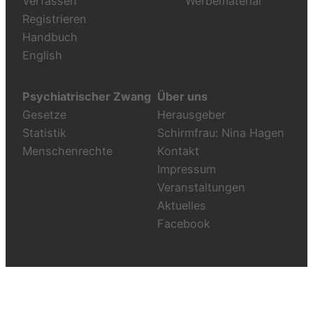
Verfassen
Werbematerial
Registrieren
Handbuch
English
Psychiatrischer Zwang
Über uns
Gesetze
Herausgeber
Statistik
Schirmfrau: Nina Hagen
Menschenrechte
Kontakt
Impressum
Veranstaltungen
Aktuelles
Facebook