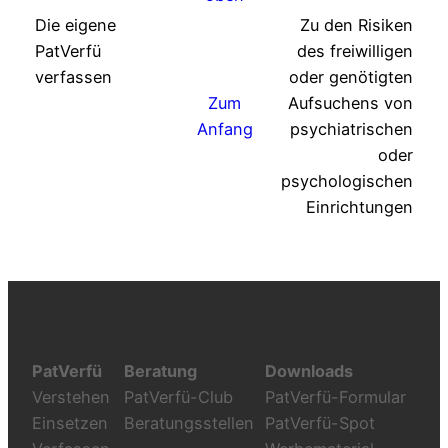
Die eigene
Zu den Risiken
PatVerfü
des freiwilligen
verfassen
oder genötigten
Zum
Aufsuchens von
Anfang
psychiatrischen
oder
psychologischen
Einrichtungen
PatVerfü
Beratung
Downloads
Verstehen
PatVerfü-Club
PatVerfü-Formular
Einsetzen
Beratungsstellen
PatVerfü-Spot